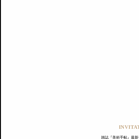
記事にもどる
編集部
INVITA
PREMIUM
ログイン
雑誌『美術手帖』最新