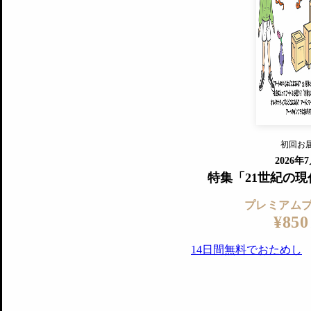
プレミアムプラス会員
すでに会
『美術手帖』最新号を毎号お届け
ログ
2018年6月号以降の全号がウェブで
プレミアム会員の特典
14日間無料でお試し
プレミアムサービ
初回お
ログイ
2026年
特集「21世紀の
プレミアム
¥850
14日間無料でおためし