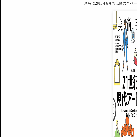
さらに2018年6月号以降の全
MAGAZINE
美術手帖ID会員登録
EXHIBITIONS
プレミアム会員登録
ARTISTS
美術手帖について
MUSEUMS / GALLERIES
運営からのお知らせ
無料会員
BACK NUMBER
よくある質問
®
ART WIKI
注目の記事をメールでお届け
お気に入り登録やマイページなど便
広告掲載について
スタッフ募集
個人情報保護方針
運営会社
お問い合わせ
新規登録
利用規約
INVITA
プレミアム会員
雑誌『美術手帖』最新
さらに2018年6月号以降の全
会員限定記事や雑誌アーカイブ記事
プレミアム
イベントご招待やプレゼント企画
¥850
14日間無料でお試し
© Culture Convenience Club Co.,Ltd. All Rights Reserved.
美術手帖はアートのポータルサイトです。当サイトの情報は編集部まで寄せられた情報に
14日間無料でおためし
基づいています。