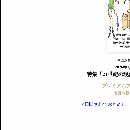
プレミアムプラス会員
すでに会
『美術手帖』最新号を毎号お届け
ログ
2018年6月号以降の全号がウェブで
プレミアム会員の特典
14日間無料でお試し
プレミアムサービ
初回お
ログイ
2026年
特集「21世紀の
プレミアム
¥850
14日間無料でおためし