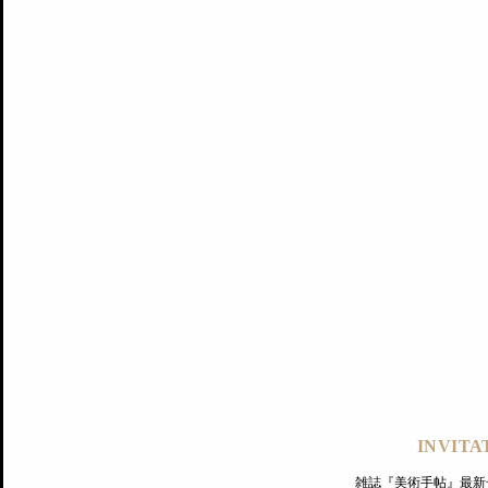
記事にもどる
編集部
INVITA
PREMIUM
ログイン
雑誌『美術手帖』最新