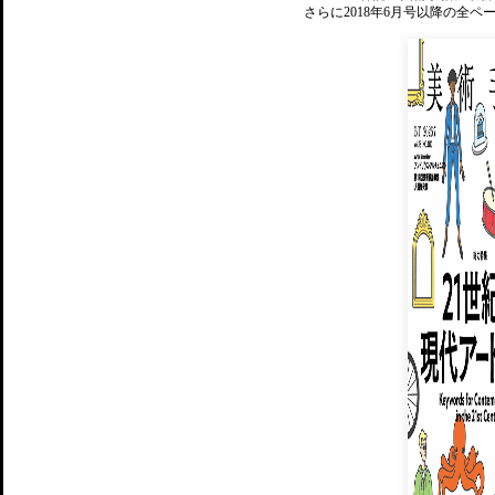
さらに2018年6月号以降の全
MAGAZINE
美術手帖ID会員登録
EXHIBITIONS
プレミアム会員登録
ARTISTS
美術手帖について
MUSEUMS / GALLERIES
運営からのお知らせ
無料会員
BACK NUMBER
よくある質問
®
ART WIKI
注目の記事をメールでお届け
お気に入り登録やマイページなど便
広告掲載について
スタッフ募集
個人情報保護方針
運営会社
お問い合わせ
新規登録
利用規約
INVITA
プレミアム会員
雑誌『美術手帖』最新
さらに2018年6月号以降の全
会員限定記事や雑誌アーカイブ記事
プレミアム
イベントご招待やプレゼント企画
¥850
14日間無料でお試し
© Culture Convenience Club Co.,Ltd. All Rights Reserved.
美術手帖はアートのポータルサイトです。当サイトの情報は編集部まで寄せられた情報に
14日間無料でおためし
基づいています。