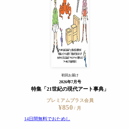
14日間無料でおためし
すでに会員の方
ログイン
プレミアムサービスの詳細を見る
 © Tabaimo Courtesy of Gallery Koyanagi 撮影＝木奥惠三
初回お届け
ログイン
2026年7月号
特集「21世紀の現代アート事典」
プレミアムプラス会員
¥850
/ 月
14日間無料でおためし