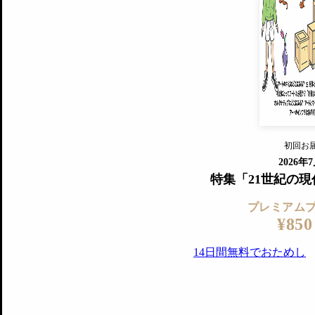
プレミアムプラス会員
すでに会
『美術手帖』最新号を毎号お届け
ログ
2018年6月号以降の全号がウェブで
プレミアム会員の特典
14日間無料でお試し
プレミアムサービ
初回お
ログイ
2026年
特集「21世紀の
プレミアム
¥850
14日間無料でおためし