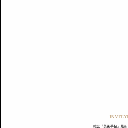
記事にもどる
編集部
INVITA
PREMIUM
ログイン
雑誌『美術手帖』最新