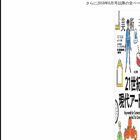
さらに2018年6月号以降の全
MAGAZINE
美術手帖ID会員登録
EXHIBITIONS
プレミアム会員登録
ARTISTS
美術手帖について
MUSEUMS / GALLERIES
運営からのお知らせ
無料会員
BACK NUMBER
よくある質問
®
ART WIKI
注目の記事をメールでお届け
お気に入り登録やマイページなど便
広告掲載について
スタッフ募集
個人情報保護方針
運営会社
お問い合わせ
新規登録
利用規約
INVITA
プレミアム会員
雑誌『美術手帖』最新
さらに2018年6月号以降の全
会員限定記事や雑誌アーカイブ記事
プレミアム
イベントご招待やプレゼント企画
¥850
14日間無料でお試し
© Culture Convenience Club Co.,Ltd. All Rights Reserved.
美術手帖はアートのポータルサイトです。当サイトの情報は編集部まで寄せられた情報に
14日間無料でおためし
基づいています。