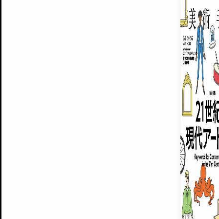
EXHIBITIONS
プレミアム会員登録
ARTISTS
美術手帖について
MUSEUMS / GALLERIES
運営からのお知らせ
無料会員
BACK NUMBER
よくある質問
®
ART WIKI
注目の記事をメールでお届け
お気に入り登録やマイページなど便
広告掲載について
スタッフ募集
個人情報保護方針
運営会社
お問い合わせ
新規登録
利用規約
INVITA
プレミアム会員
雑誌『美術手帖』最新
さらに2018年6月号以降の全
会員限定記事や雑誌アーカイブ記事
プレミアム
イベントご招待やプレゼント企画
¥850
14日間無料でお試し
© Culture Convenience Club Co.,Ltd. All Rights Reserved.
美術手帖はアートのポータルサイトです。当サイトの情報は編集部まで寄せられた情報に
14日間無料でおためし
基づいています。
プレミアムプラス会員