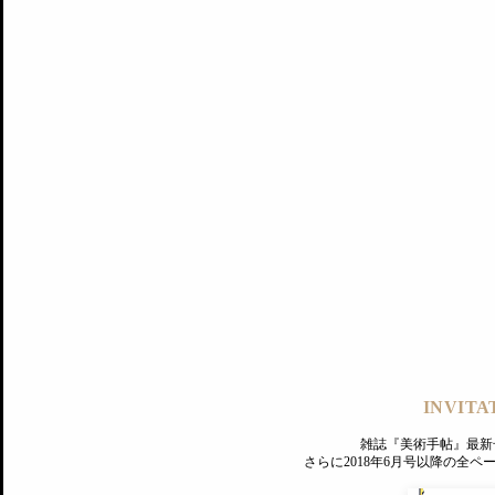
記事にもどる
編集部
INVITA
PREMIUM
ログイン
雑誌『美術手帖』最新
さらに2018年6月号以降の全
MAGAZINE
美術手帖ID会員登録