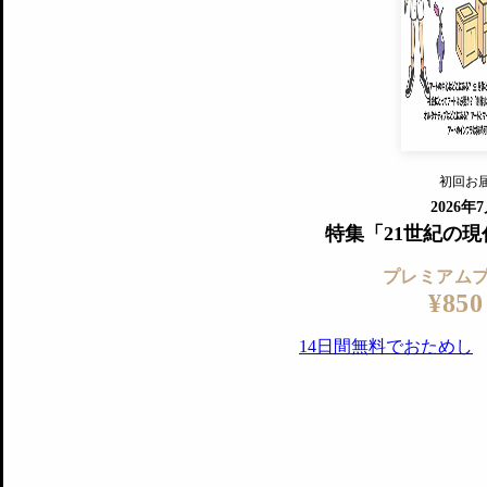
すでに会
『美術手帖』最新号を毎号お届け
ログ
2018年6月号以降の全号がウェブで
プレミアム会員の特典
14日間無料でお試し
プレミアムサービ
初回お
ログイ
2026年
特集「21世紀の
プレミアム
¥850
14日間無料でおためし