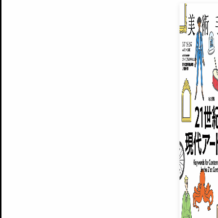
EXHIBITIONS
プレミアム会員登録
ARTISTS
美術手帖について
MUSEUMS / GALLERIES
運営からのお知らせ
無料会員
BACK NUMBER
よくある質問
®
ART WIKI
注目の記事をメールでお届け
お気に入り登録やマイページなど便
広告掲載について
スタッフ募集
個人情報保護方針
運営会社
お問い合わせ
新規登録
利用規約
INVITA
プレミアム会員
雑誌『美術手帖』最新
さらに2018年6月号以降の全
会員限定記事や雑誌アーカイブ記事
プレミアム
イベントご招待やプレゼント企画
¥850
14日間無料でお試し
© Culture Convenience Club Co.,Ltd. All Rights Reserved.
美術手帖はアートのポータルサイトです。当サイトの情報は編集部まで寄せられた情報に
14日間無料でおためし
基づいています。
プレミアムプラス会員