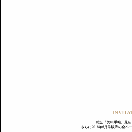
記事にもどる
編集部
INVITA
PREMIUM
ログイン
雑誌『美術手帖』最新
さらに2018年6月号以降の全
MAGAZINE
美術手帖ID会員登録