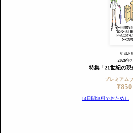
すでに会
『美術手帖』最新号を毎号お届け
ログ
2018年6月号以降の全号がウェブで
プレミアム会員の特典
14日間無料でお試し
プレミアムサービ
初回お
ログイ
2026年
特集「21世紀の
プレミアム
¥850
14日間無料でおためし