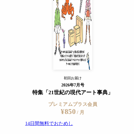
14日間無料でおためし
すでに会員の方
ログイン
プレミアムサービスの詳細を見る
初回お届け
ログイン
2026年7月号
特集「21世紀の現代アート事典」
プレミアムプラス会員
¥850
/ 月
14日間無料でおためし