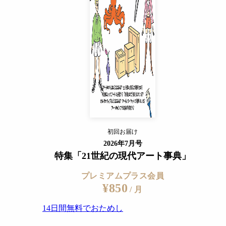
14日間無料でおためし
すでに会員の方
ログイン
プレミアムサービスの詳細を見る
初回お届け
ログイン
2026年7月号
特集「21世紀の現代アート事典」
プレミアムプラス会員
¥850
/ 月
14日間無料でおためし