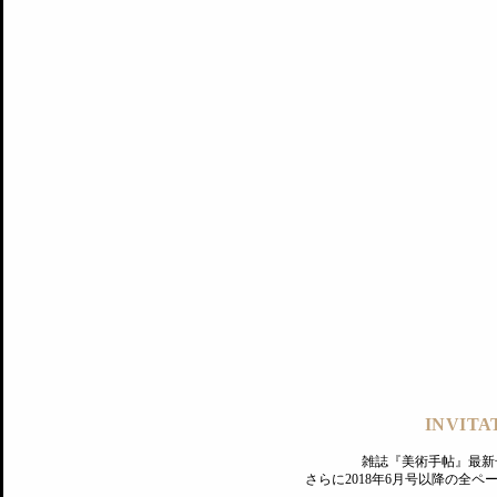
記事にもどる
編集部
INVITA
PREMIUM
ログイン
雑誌『美術手帖』最新
さらに2018年6月号以降の全
MAGAZINE
美術手帖ID会員登録