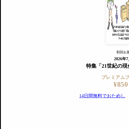
すでに会
『美術手帖』最新号を毎号お届け
ログ
2018年6月号以降の全号がウェブで
プレミアム会員の特典
14日間無料でお試し
プレミアムサービ
初回お
ログイ
2026年
特集「21世紀の
プレミアム
¥850
14日間無料でおためし