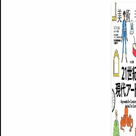
EXHIBITIONS
プレミアム会員登録
ARTISTS
美術手帖について
MUSEUMS / GALLERIES
運営からのお知らせ
無料会員
BACK NUMBER
よくある質問
®
ART WIKI
注目の記事をメールでお届け
お気に入り登録やマイページなど便
広告掲載について
スタッフ募集
個人情報保護方針
運営会社
お問い合わせ
新規登録
利用規約
INVITA
プレミアム会員
雑誌『美術手帖』最新
さらに2018年6月号以降の全
会員限定記事や雑誌アーカイブ記事
プレミアム
イベントご招待やプレゼント企画
¥850
14日間無料でお試し
© Culture Convenience Club Co.,Ltd. All Rights Reserved.
美術手帖はアートのポータルサイトです。当サイトの情報は編集部まで寄せられた情報に
14日間無料でおためし
基づいています。
プレミアムプラス会員