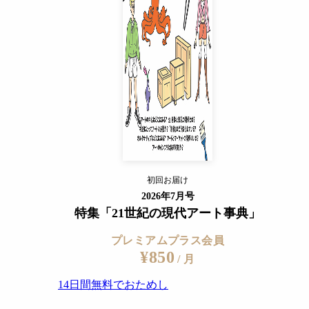
14日間無料でおためし
すでに会員の方
ログイン
プレミアムサービスの詳細を見る
初回お届け
ログイン
2026年7月号
特集「21世紀の現代アート事典」
プレミアムプラス会員
¥850
/ 月
14日間無料でおためし