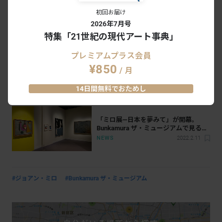
初回お届け
2026年7月号
特集「21世紀の現代アート事典」
プレミアムプラス会員
¥850
/ 月
14日間無料でおためし
あわせて読みたい
「ミロ展―日本を夢みて」が開幕。
Bunkamura ザ・ミュージアムで見るミ
ロと日本の絆
NEWS
2022.2.11
#ジョアン・ミロ
#Bunkamura ザ・ミュージアム