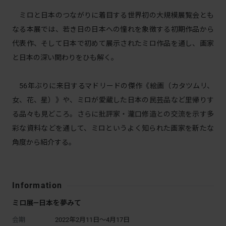
ミロと日本のつながりに着目する世界初の大規模展覧会とも
なる本展では、若き日の日本への憧れを象徴する初期作品から
代表作、そして日本で初めて展示されたミロ作品を通し、画家
と日本の深い関わりをひも解く。
56年ぶりに来日するマドリードの傑作《絵画（カタツムリ、
女、花、星）》や、ミロが愛蔵した日本の民芸品など里帰りす
る品々も見どころ。さらに批評家・瀧口修造との交流を示す多
彩な資料などを通して、ミロというよく知られた画家を新たな
角度から紹介する。
Information
ミロ展―日本を夢みて
会期
2022年2月11日～4月17日