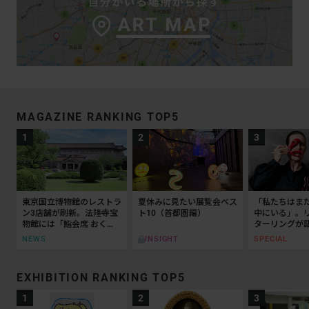
MAGAZINE RANKING TOP5
東京国立博物館のレストラ
夏休みに見たい展覧会ベス
「私たちはま
ン3店舗が刷新。法隆寺宝
ト10（首都圏編）
中にいる」。
物館には「鮨会席 おく
ターリングが
乃」がオープン
抵抗の50年
NEWS
SPECIAL
INSIGHT
EXHIBITION RANKING TOP5