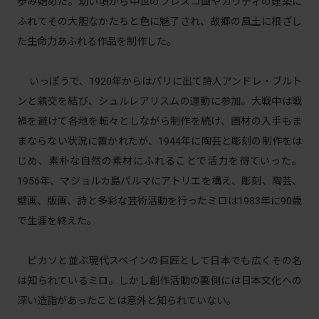
歩み始めた。幼い頃から中世のフレスコ画やガウディの建築に
ふれてその大胆なかたちと色に魅了され、故郷の風土に根ざし
た生命力あふれる作品を制作した。
いっぽうで、1920年からはパリに出て詩人アンドレ・ブルト
ンと親交を結び、シュルレアリスムの運動に参加。大戦中は戦
禍を避けて各地を転々としながら制作を続け、画材の入手もま
まならない状況に置かれたが、1944年に陶芸と彫刻の制作をは
じめ、素朴な自然の素材にふれることで活力を得ていった。
1956年、マジョルカ島パルマにアトリエを構え、彫刻、陶芸、
壁画、版画、詩と多彩な芸術活動を行ったミロは1983年に90歳
で生涯を終えた。
ピカソと並ぶ現代スペインの巨匠として日本でも広くその名
は知られているミロ。しかし創作活動の裏側には日本文化への
深い造詣があったことは意外と知られていない。