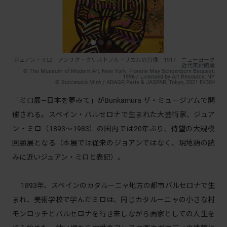
ジュアン・ミロ アンリク・クリストフル・リカルの肖像 1917 ニューヨーク
近代美術館蔵
© The Museum of Modern Art, New York. Florene May Schoenborn Bequest,
1996 / Licensed by Art Resource, NY
© Successió Miró / ADAGP, Paris & JASPAR, Tokyo, 2021 E4304
「ミロ展―日本を夢みて」がBunkamura ザ・ミュージアムで開
催される。スペイン・バルセロナで生まれた大芸術家、ジュア
ン・ミロ（1893〜1983）の国内では20年ぶり、待望の大規模
回顧展となる（本展では従来のジョアンではなく、現地語の読
みに近いジュアン・ミロと表記）。
1893年、スペインのカタルーニャ地方の都市バルセロナで生
まれ、美術学校で学んだミロは、同じカタルーニャの小さな村
モンロッチとバルセロナを行き来しながら画家としての人生を