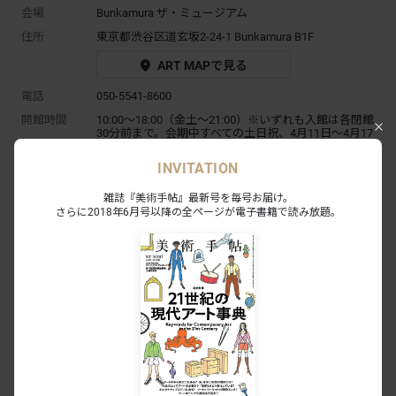
会場
Bunkamura ザ・ミュージアム
住所
東京都渋谷区道玄坂2-24-1 Bunkamura B1F
ART MAPで見る
電話
050-5541-8600
開館時間
10:00～18:00（金土〜21:00）※いずれも入館は各閉館
30分前まで。会期中すべての土日祝、4月11日～4月17
日は入場チケットとは別に「オンラインによる入場日
時予約」が必要。予約受付など詳細は展覧会サイトを
INVITATION
要確認
休館日
2月15日、3月22日
雑誌『美術手帖』最新号を毎号お届け。
さらに2018年6月号以降の全ページが電子書籍で読み放題。
観覧料
一般 1800円 / 大学・高校生 1000円 / 小中学生 700円 /
未就学児無料
アクセス
渋谷駅徒歩7分
URL
https://www.bunkamura.co.jp/museum/exhibition/22_
miro