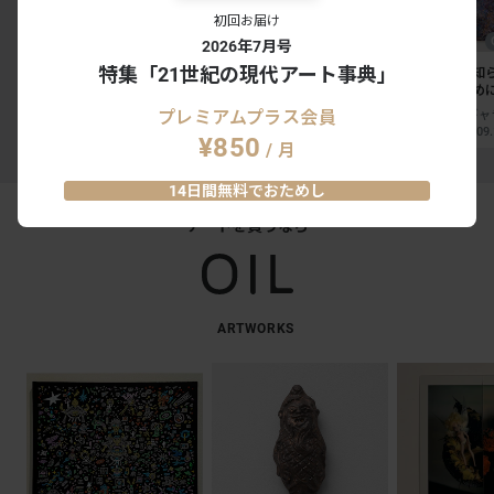
初回お届け
Coming Soon
2026年7月号
特集「21世紀の現代アート事典」
フェルメール《真珠の耳飾
The 50th Anniversary
坂本夏子「知
りの少女》展
OSAMU GOODS 展
交信するため
プレミアムプラス会員
大阪中之島美術館｜大阪
そごう美術館｜神奈川
2026.08.21 - 09.27
2026.08.01 - 08.31
2026.08.22 - 09
¥850
/ 月
14日間無料でおためし
アートを買うなら
ARTWORKS