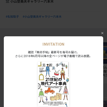
小山登美夫ギャラリー六本木
#名知聡子
#小山登美夫ギャラリー六本木
MAGAZINE RANKING TOP5
INVITATION
雑誌『美術手帖』最新号を毎号お届け。
さらに2018年6月号以降の全ページが電子書籍で読み放題。
東京国立博物館のレストラ
「私たちはまだ、戦いの途
今週末に見た
ン3店舗が刷新。法隆寺宝
中にいる」。リンダー・ス
ト7。奈良美
物館には「鮨会席 おく
ターリングが語る、表現と
ョン展から大
乃」がオープン
抵抗の50年
ッティチェリ
NEWS
SPECIAL
NEWS
EXHIBITION RANKING TOP5