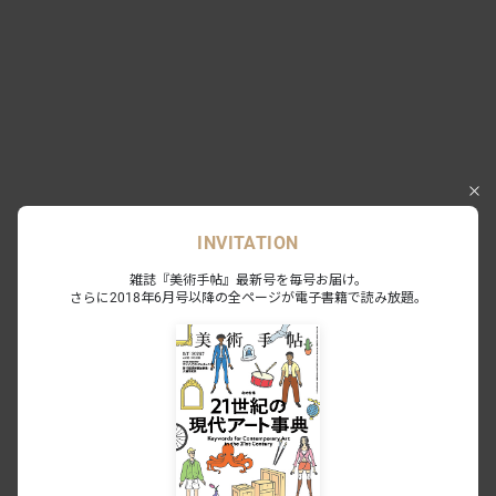
Exhibition
INVITATION
巨匠ハインツ・ヴェルナーの描いた物
雑誌『美術手帖』最新号を毎号お届け。
語(メルヘン)―現代マイセンの磁器芸術
さらに2018年6月号以降の全ページが電子書籍で読み放題。
―
愛知県陶磁美術館｜愛知
2026.05.30 - 09.27
2
0
茶の饗宴―和洋茶器くらべ
愛知県陶磁美術館｜愛知
2026.03.20 - 05.17
2
0
会期終了