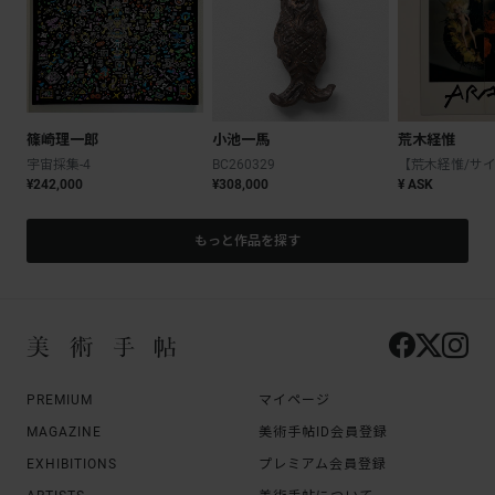
篠崎理一郎
小池一馬
荒木経惟
宇宙採集-4
BC260329
¥242,000
¥308,000
¥ ASK
もっと作品を探す
PREMIUM
マイページ
MAGAZINE
美術手帖ID会員登録
EXHIBITIONS
プレミアム会員登録