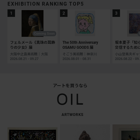
EXHIBITION RANKING TOP5
Coming Soon
フェルメール《真珠の耳飾
The 50th Anniversary
坂本夏子「知
りの少女》展
OSAMU GOODS 展
交信するため
大阪中之島美術館｜大阪
そごう美術館｜神奈川
2026.08.21 - 09.27
2026.08.01 - 08.31
2026.08.22 - 09
アートを買うなら
ARTWORKS