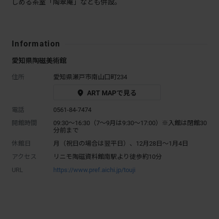
しめる茶室「陶翠庵」なども併設。
Information
愛知県陶磁美術館
住所
愛知県瀬戸市南山口町234
ART MAPで見る
電話
0561-84-7474
開館時間
09:30～16:30（7～9月は9:30～17:00）※入館は閉館30
分前まで
休館日
月（祝日の場合は翌平日）、12月28日～1月4日
アクセス
リニモ陶磁資料館南駅より徒歩約10分
URL
https://www.pref.aichi.jp/touji