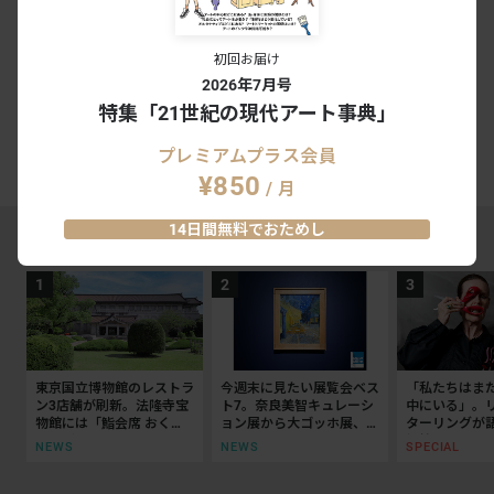
This is SUEKI－古代のカタチ、無限
大！
愛知県陶磁美術館｜愛知
初回お届け
2025.12.13 - 2026.03.08
2
0
会期終了
2026年7月号
特集「21世紀の現代アート事典」
プレミアムプラス会員
#愛知県陶磁美術館
¥850
/ 月
14日間無料でおためし
MAGAZINE RANKING TOP5
東京国立博物館のレストラ
今週末に見たい展覧会ベス
「私たちはま
ン3店舗が刷新。法隆寺宝
ト7。奈良美智キュレーシ
中にいる」。
物館には「鮨会席 おく
ョン展から大ゴッホ展、ボ
ターリングが
乃」がオープン
ッティチェリまで
抵抗の50年
NEWS
NEWS
SPECIAL