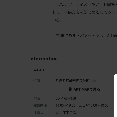
また、アーティストやアート関係
じて、子供たちをはじめとして多く
いる。
22年にあまらぶアートラボ「A-La
Information
A-LAB
住所
兵庫県尼崎市西長洲町2-33-1
ART MAPで見る
電話
06-7163-7108
開館時間
11:00～19:00（土日祝10:00〜18:00）
休館日
火、年末年始