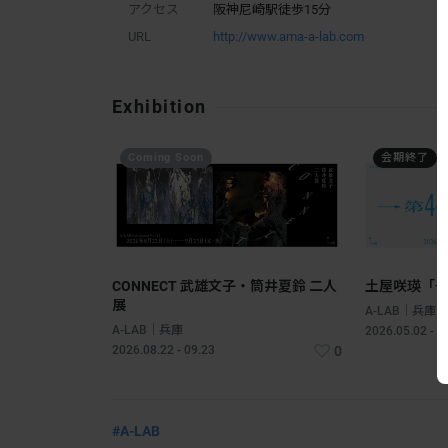
アクセス
阪神尼崎駅徒歩15分
URL
http://www.ama-a-lab.com
Exhibition
Coming Soon
会期終了
CONNECT 武雄文子・筒井夏鈴 二人
土屋咲瑛「→
展
A-LAB｜兵庫
A-LAB｜兵庫
2026.05.02 - 0
2026.08.22 - 09.23
0
#A-LAB