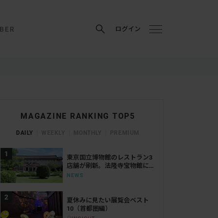
BER
ログイン
MAGAZINE RANKING TOP5
DAILY
WEEKLY
MONTHLY
PREMIUM
東京国立博物館のレストラン3
店舗が刷新。法隆寺宝物館に
は「鮨会席 おく乃」がオープ
NEWS
ン
夏休みに見たい展覧会ベスト
10（首都圏編）