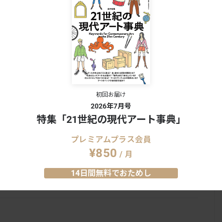
会期終了
初回お届け
2026年7月号
特集「21世紀の現代アート事典」
プレミアムプラス会員
第4の壁」
新鋭アーティスト発信プロジェクト
¥850
「A-LAB Artist Gate’25」
/ 月
A-LAB｜兵庫
6.28
0
0
14日間無料でおためし
2025.10.18 - 12.14
1
0