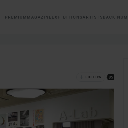
PREMIUM
MAGAZINE
EXHIBITIONS
ARTISTS
BACK NUM
85
FOLLOW