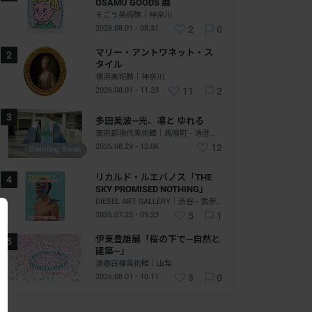
OSAMU GOODS 展
そごう美術館｜神奈川
2026.08.01 - 08.31
2
0
マリー・アントワネット・ス
タイル
横浜美術館｜神奈川
2026.08.01 - 11.23
11
2
多田美波―光、凛と ゆれる
東京都現代美術館｜馬喰町 - 清澄白河｜東京
2026.08.29 - 12.06
12
Coming Soon
リカルド・ルエバノス「THE
SKY PROMISED NOTHING」
DIESEL ART GALLERY｜渋谷 - 表参道｜東京
2026.07.25 - 09.23
5
1
伊東豊雄展「桜の下で―自然と
建築―」
清春白樺美術館｜山梨
2026.08.01 - 10.11
3
0