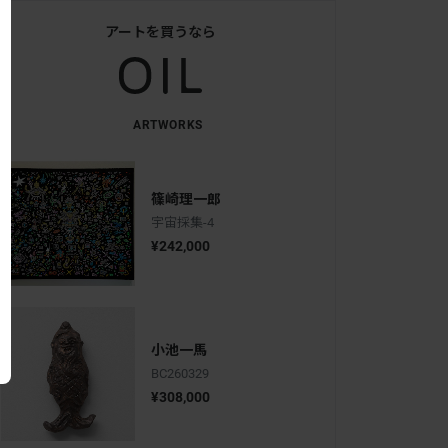
アートを買うなら
ARTWORKS
篠崎理一郎
宇宙採集-4
¥242,000
小池一馬
BC260329
¥308,000