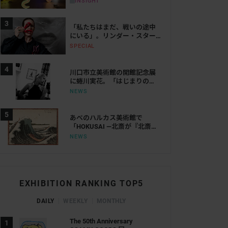
INSIGHT
「私たちはまだ、戦いの途中
にいる」。リンダー・スター
リングが語る、表現と抵抗の
SPECIAL
50年
川口市立美術館の開館記念展
に蜷川実花。「はじまりの
光」で創作の原点をたどる
NEWS
あべのハルカス美術館で
「HOKUSAI ―北斎が『北斎』
だった時代―」が来年開催。
NEWS
「北斎」を名乗った時代の活
躍にせまる
EXHIBITION RANKING TOP5
DAILY
WEEKLY
MONTHLY
The 50th Anniversary