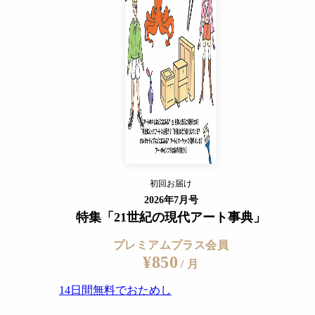
14日間無料でおためし
すでに会員の方
ログイン
プレミアムサービスの詳細を見る
写真が使われている
初回お届け
ログイン
2026年7月号
特集「21世紀の現代アート事典」
プレミアムプラス会員
¥850
/ 月
14日間無料でおためし