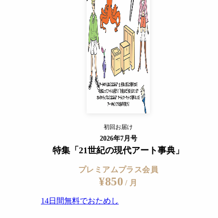
14日間無料でおためし
すでに会員の方
ログイン
プレミアムサービスの詳細を見る
初回お届け
ログイン
2026年7月号
特集「21世紀の現代アート事典」
プレミアムプラス会員
¥850
/ 月
14日間無料でおためし