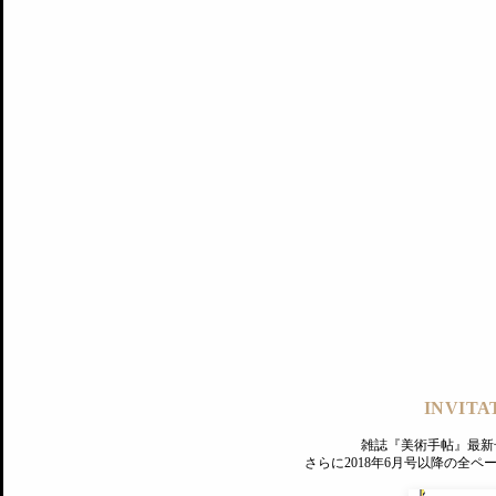
記事にもどる
編集部
INVITA
PREMIUM
ログイン
雑誌『美術手帖』最新
さらに2018年6月号以降の全
MAGAZINE
美術手帖ID会員登録