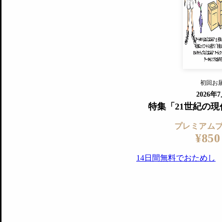
すでに会
『美術手帖』最新号を毎号お届け
ログ
2018年6月号以降の全号がウェブで
プレミアム会員の特典
14日間無料でお試し
プレミアムサービ
初回お
ログイ
2026年
特集「21世紀の
プレミアム
¥850
14日間無料でおためし