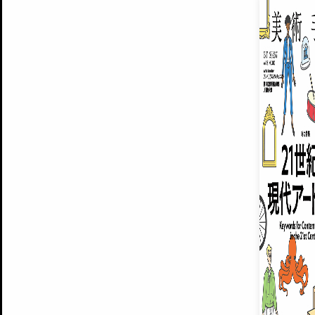
EXHIBITIONS
プレミアム会員登録
ARTISTS
美術手帖について
MUSEUMS / GALLERIES
運営からのお知らせ
無料会員
BACK NUMBER
よくある質問
®
ART WIKI
注目の記事をメールでお届け
お気に入り登録やマイページなど便
広告掲載について
スタッフ募集
個人情報保護方針
運営会社
お問い合わせ
新規登録
利用規約
INVITA
プレミアム会員
雑誌『美術手帖』最新
さらに2018年6月号以降の全
会員限定記事や雑誌アーカイブ記事
プレミアム
イベントご招待やプレゼント企画
¥850
14日間無料でお試し
© Culture Convenience Club Co.,Ltd. All Rights Reserved.
美術手帖はアートのポータルサイトです。当サイトの情報は編集部まで寄せられた情報に
14日間無料でおためし
基づいています。
プレミアムプラス会員