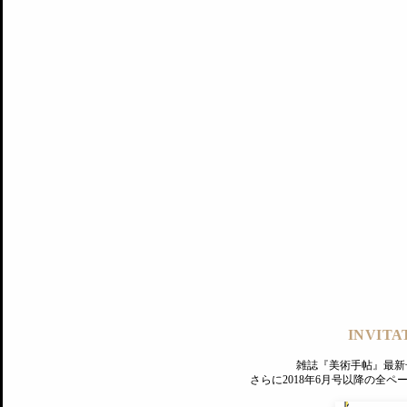
記事にもどる
編集部
INVITA
PREMIUM
ログイン
雑誌『美術手帖』最新
さらに2018年6月号以降の全
MAGAZINE
美術手帖ID会員登録