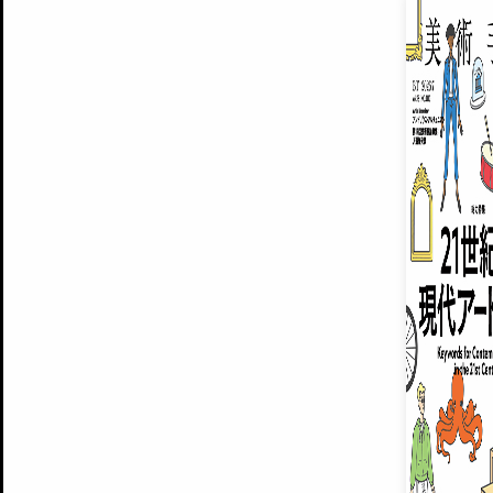
EXHIBITIONS
プレミアム会員登録
ARTISTS
美術手帖について
MUSEUMS / GALLERIES
運営からのお知らせ
無料会員
BACK NUMBER
よくある質問
®
ART WIKI
注目の記事をメールでお届け
お気に入り登録やマイページなど便
広告掲載について
スタッフ募集
個人情報保護方針
運営会社
お問い合わせ
新規登録
利用規約
INVITA
プレミアム会員
雑誌『美術手帖』最新
さらに2018年6月号以降の全
会員限定記事や雑誌アーカイブ記事
プレミアム
イベントご招待やプレゼント企画
¥850
14日間無料でお試し
© Culture Convenience Club Co.,Ltd. All Rights Reserved.
美術手帖はアートのポータルサイトです。当サイトの情報は編集部まで寄せられた情報に
14日間無料でおためし
基づいています。
プレミアムプラス会員