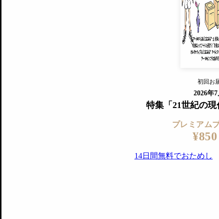
すでに会
『美術手帖』最新号を毎号お届け
ログ
2018年6月号以降の全号がウェブで
プレミアム会員の特典
14日間無料でお試し
プレミアムサービ
初回お
ログイ
2026年
特集「21世紀の
プレミアム
¥850
14日間無料でおためし