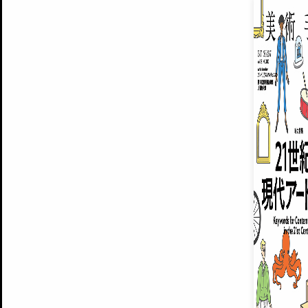
EXHIBITIONS
プレミアム会員登録
ARTISTS
美術手帖について
MUSEUMS / GALLERIES
運営からのお知らせ
無料会員
BACK NUMBER
よくある質問
®
ART WIKI
注目の記事をメールでお届け
お気に入り登録やマイページなど便
広告掲載について
スタッフ募集
個人情報保護方針
運営会社
お問い合わせ
新規登録
利用規約
INVITA
プレミアム会員
雑誌『美術手帖』最新
さらに2018年6月号以降の全
会員限定記事や雑誌アーカイブ記事
プレミアム
イベントご招待やプレゼント企画
¥850
14日間無料でお試し
© Culture Convenience Club Co.,Ltd. All Rights Reserved.
美術手帖はアートのポータルサイトです。当サイトの情報は編集部まで寄せられた情報に
14日間無料でおためし
基づいています。
プレミアムプラス会員