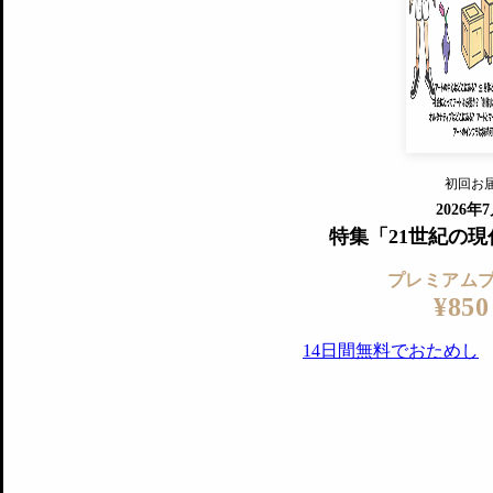
すでに会
『美術手帖』最新号を毎号お届け
ログ
2018年6月号以降の全号がウェブで
プレミアム会員の特典
14日間無料でお試し
プレミアムサービ
初回お
ログイ
2026年
特集「21世紀の
プレミアム
¥850
14日間無料でおためし