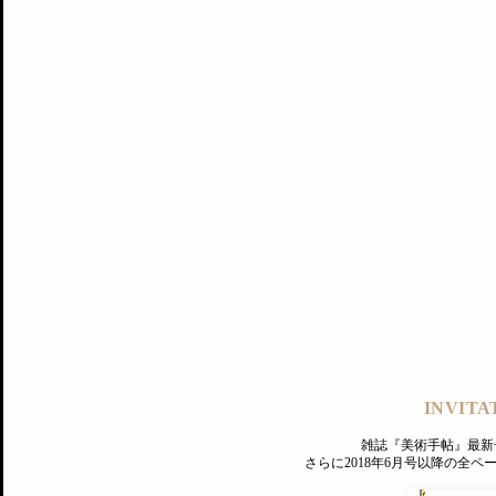
記事にもどる
編集部
INVITA
PREMIUM
ログイン
雑誌『美術手帖』最新
さらに2018年6月号以降の全
MAGAZINE
美術手帖ID会員登録