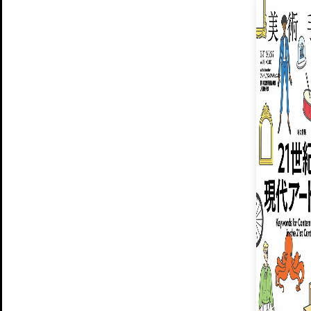
EXHIBITIONS
プレミアム会員登録
ARTISTS
美術手帖について
MUSEUMS / GALLERIES
運営からのお知らせ
無料会員
BACK NUMBER
よくある質問
®
ART WIKI
注目の記事をメールでお届け
お気に入り登録やマイページなど便
広告掲載について
スタッフ募集
個人情報保護方針
運営会社
お問い合わせ
新規登録
利用規約
INVITA
プレミアム会員
雑誌『美術手帖』最新
さらに2018年6月号以降の全
会員限定記事や雑誌アーカイブ記事
プレミアム
イベントご招待やプレゼント企画
¥850
14日間無料でお試し
© Culture Convenience Club Co.,Ltd. All Rights Reserved.
美術手帖はアートのポータルサイトです。当サイトの情報は編集部まで寄せられた情報に
14日間無料でおためし
基づいています。
プレミアムプラス会員