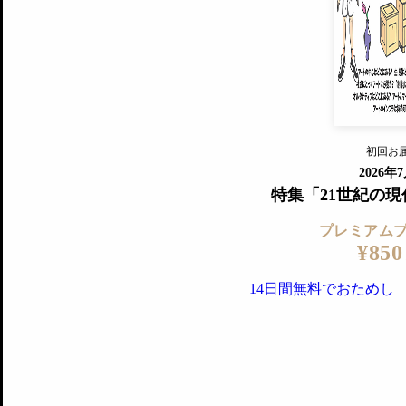
すでに会
『美術手帖』最新号を毎号お届け
ログ
2018年6月号以降の全号がウェブで
プレミアム会員の特典
14日間無料でお試し
プレミアムサービ
初回お
ログイ
2026年
特集「21世紀の
プレミアム
¥850
14日間無料でおためし