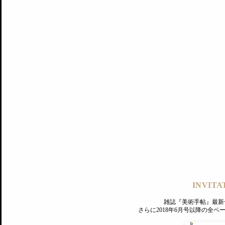
記事にもどる
編集部
INVITA
PREMIUM
ログイン
雑誌『美術手帖』最新
さらに2018年6月号以降の全
MAGAZINE
美術手帖ID会員登録