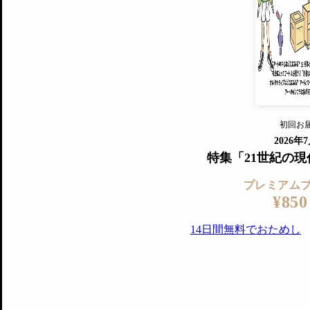
すでに会
『美術手帖』最新号を毎号お届け
ログ
2018年6月号以降の全号がウェブで
プレミアム会員の特典
14日間無料でお試し
プレミアムサービ
初回お
ログイ
2026年
特集「21世紀の
プレミアム
¥850
14日間無料でおためし