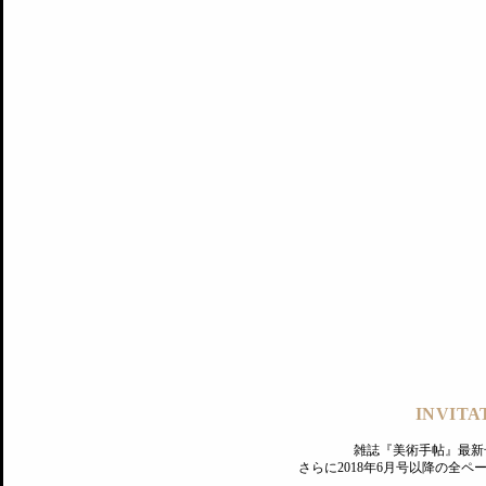
記事にもどる
編集部
INVITA
PREMIUM
ログイン
雑誌『美術手帖』最新
さらに2018年6月号以降の全
MAGAZINE
美術手帖ID会員登録