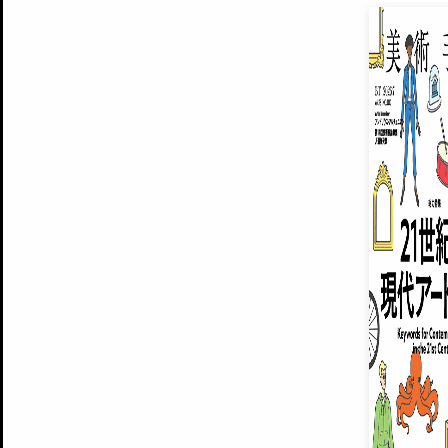
EXHIBITIONS
プレミアム会員登録
ARTISTS
美術手帖について
MUSEUMS / GALLERIES
運営からのお知らせ
無料会員
BACK NUMBER
よくある質問
®
ART WIKI
注目の記事をメールでお届け
お気に入り登録やマイページなど便
広告掲載について
スタッフ募集
個人情報保護方針
運営会社
お問い合わせ
新規登録
利用規約
INVITA
プレミアム会員
雑誌『美術手帖』最新
さらに2018年6月号以降の全
会員限定記事や雑誌アーカイブ記事
プレミアム
イベントご招待やプレゼント企画
¥850
14日間無料でお試し
© Culture Convenience Club Co.,Ltd. All Rights Reserved.
美術手帖はアートのポータルサイトです。当サイトの情報は編集部まで寄せられた情報に
14日間無料でおためし
基づいています。
プレミアムプラス会員