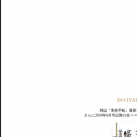
記事にもどる
編集部
INVITA
PREMIUM
ログイン
雑誌『美術手帖』最新
MAGAZINE
さらに2018年6月号以降の全
美術手帖ID会員登録
EXHIBITIONS
プレミアム会員登録
ARTISTS
美術手帖について