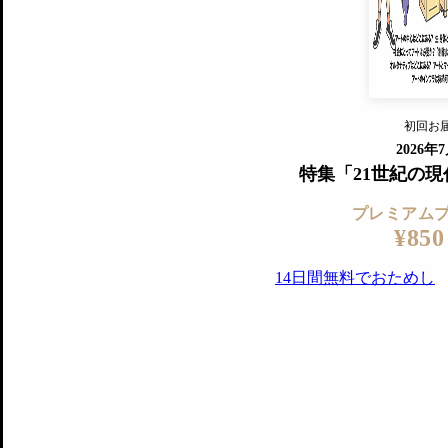
プレミアム会員の特典
14日間無料でお試し
プレミアムサービ
初回お
ログイ
2026年
特集「21世紀の
プレミアム
¥850
14日間無料でおためし