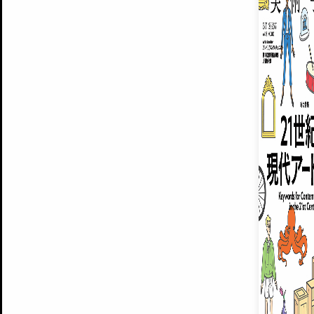
MUSEUMS / GALLERIES
運営からのお知らせ
BACK NUMBER
無料会員
よくある質問
®
ART WIKI
注目の記事をメールでお届け
お気に入り登録やマイページなど便
広告掲載について
スタッフ募集
個人情報保護方針
運営会社
お問い合わせ
新規登録
利用規約
INVITA
プレミアム会員
雑誌『美術手帖』最新
さらに2018年6月号以降の全
会員限定記事や雑誌アーカイブ記事
プレミアム
イベントご招待やプレゼント企画
¥850
© Culture Convenience Club Co.,Ltd. All Rights Reserved.
14日間無料でお試し
美術手帖はアートのポータルサイトです。当サイトの情報は編集部まで寄せられた情報に
14日間無料でおためし
基づいています。
プレミアムプラス会員
すでに会
『美術手帖』最新号を毎号お届け
ログ
2018年6月号以降の全号がウェブで