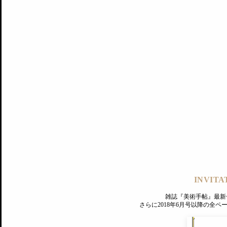
記事にもどる
編集部
INVITA
PREMIUM
ログイン
雑誌『美術手帖』最新
さらに2018年6月号以降の全
MAGAZINE
美術手帖ID会員登録
EXHIBITIONS
プレミアム会員登録