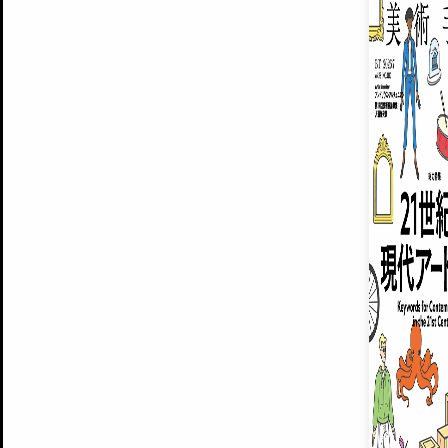
ARTISTS
美術手帖について
MUSEUMS / GALLERIES
運営からのお知らせ
無料会員
BACK NUMBER
よくある質問
®
ART WIKI
注目の記事をメールでお届け
お気に入り登録やマイページなど便
広告掲載について
スタッフ募集
個人情報保護方針
運営会社
お問い合わせ
新規登録
利用規約
INVITA
プレミアム会員
雑誌『美術手帖』最新
さらに2018年6月号以降の全
会員限定記事や雑誌アーカイブ記事
プレミアム
イベントご招待やプレゼント企画
¥850
14日間無料でお試し
© Culture Convenience Club Co.,Ltd. All Rights Reserved.
美術手帖はアートのポータルサイトです。当サイトの情報は編集部まで寄せられた情報に
14日間無料でおためし
基づいています。
プレミアムプラス会員
すでに会