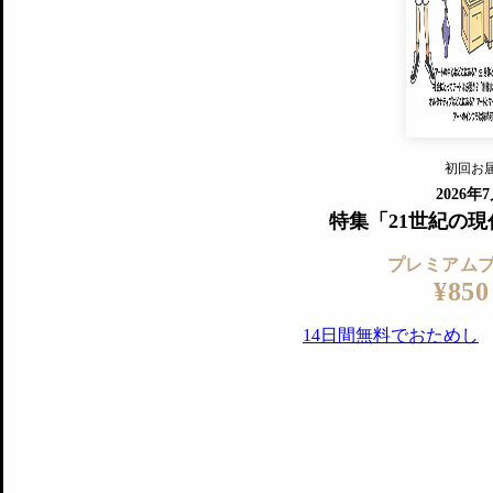
『美術手帖』最新号を毎号お届け
ログ
2018年6月号以降の全号がウェブで
プレミアム会員の特典
14日間無料でお試し
プレミアムサービ
初回お
ログイ
2026年
特集「21世紀の
プレミアム
¥850
14日間無料でおためし