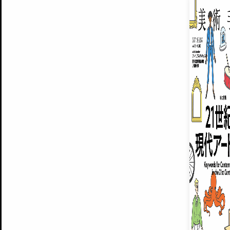
EXHIBITIONS
プレミアム会員登録
ARTISTS
美術手帖について
MUSEUMS / GALLERIES
運営からのお知らせ
無料会員
BACK NUMBER
よくある質問
®
ART WIKI
注目の記事をメールでお届け
お気に入り登録やマイページなど便
広告掲載について
スタッフ募集
個人情報保護方針
運営会社
お問い合わせ
新規登録
利用規約
INVITA
プレミアム会員
雑誌『美術手帖』最新
さらに2018年6月号以降の全
会員限定記事や雑誌アーカイブ記事
プレミアム
イベントご招待やプレゼント企画
¥850
14日間無料でお試し
© Culture Convenience Club Co.,Ltd. All Rights Reserved.
美術手帖はアートのポータルサイトです。当サイトの情報は編集部まで寄せられた情報に
14日間無料でおためし
基づいています。
プレミアムプラス会員