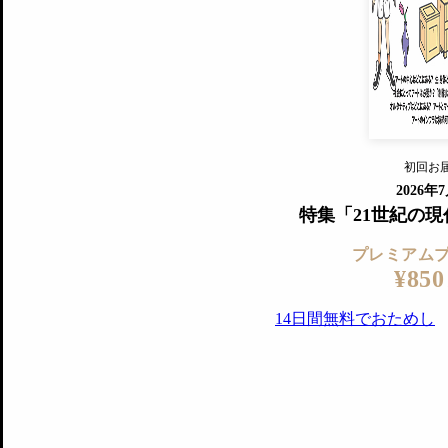
すでに会
『美術手帖』最新号を毎号お届け
ログ
2018年6月号以降の全号がウェブで
プレミアム会員の特典
14日間無料でお試し
プレミアムサービ
初回お
ログイ
2026年
特集「21世紀の
プレミアム
¥850
14日間無料でおためし