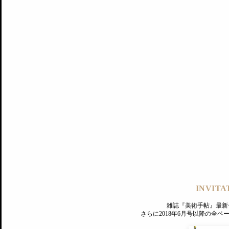
記事にもどる
編集部
INVITA
PREMIUM
ログイン
雑誌『美術手帖』最新
さらに2018年6月号以降の全
MAGAZINE
美術手帖ID会員登録