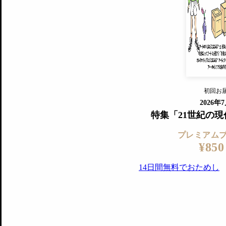
すでに会
『美術手帖』最新号を毎号お届け
ログ
2018年6月号以降の全号がウェブで
プレミアム会員の特典
14日間無料でお試し
プレミアムサービ
初回お
ログイ
2026年
特集「21世紀の
プレミアム
¥850
14日間無料でおためし