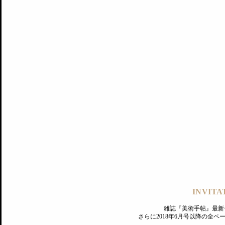
記事にもどる
編集部
INVITA
PREMIUM
ログイン
雑誌『美術手帖』最新
さらに2018年6月号以降の全
MAGAZINE
美術手帖ID会員登録