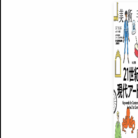
EXHIBITIONS
プレミアム会員登録
ARTISTS
美術手帖について
MUSEUMS / GALLERIES
運営からのお知らせ
無料会員
BACK NUMBER
よくある質問
®
ART WIKI
注目の記事をメールでお届け
お気に入り登録やマイページなど便
広告掲載について
スタッフ募集
個人情報保護方針
運営会社
お問い合わせ
新規登録
利用規約
INVITA
プレミアム会員
雑誌『美術手帖』最新
さらに2018年6月号以降の全
会員限定記事や雑誌アーカイブ記事
プレミアム
イベントご招待やプレゼント企画
¥850
14日間無料でお試し
© Culture Convenience Club Co.,Ltd. All Rights Reserved.
美術手帖はアートのポータルサイトです。当サイトの情報は編集部まで寄せられた情報に
14日間無料でおためし
基づいています。
プレミアムプラス会員