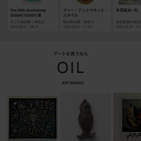
The 50th Anniversary
マリー・アントワネット・
多田美波―光、
OSAMU GOODS 展
スタイル
そごう美術館｜神奈川
横浜美術館｜神奈川
2026.08.01 - 08.31
2026.08.01 - 11.23
2026.08.29 - 12
アートを買うなら
ARTWORKS