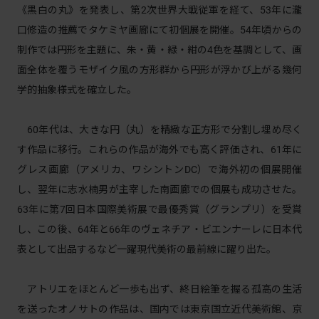
《黒白の丸》を発表し、第2次世界大戦従軍を経て、53年に瀧
口修造の推薦でタケミヤ画廊にて初個展を開催。54年頃からの
制作では円形を主題に、朱・黄・緑・紺の4色を基調として、画
面全体を覆うモザイク風の方形群から円形が浮かび上がる幾何
学的抽象様式を確立した。
60年代は、大きな円（丸）を精緻な正方形で分割し埋め尽く
す作品に移行。これらの作品が海外でも高く評価され、61年に
グレス画廊（アメリカ、ワシントンDC）で海外初の個展開催
し、翌年に志水楠男が主宰した南画廊での個展も成功させた。
63年に第7回日本国際美術展で最優秀賞（グランプリ）を受賞
し、この後、64年と66年のヴェネチア・ビエンナーレに日本代
表として出品するなど一躍現代美術の最前線に躍り出た。
アトリエをほとんど一歩も出ず、終日絵筆を握る孤高の生活
を送ったオノサトの作品は、国内では東京国立近代美術館、京