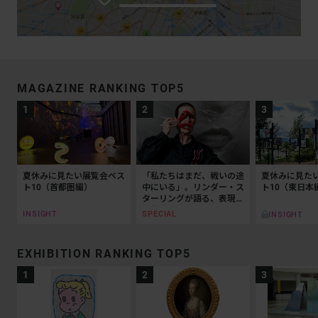
MAGAZINE RANKING TOP5
夏休みに見たい展覧会ベス
「私たちはまだ、戦いの途
夏休みに見た
ト10（首都圏編）
中にいる」。リンダー・ス
ト10（東日本
ターリングが語る、表現と
抵抗の50年
INSIGHT
SPECIAL
INSIGHT
EXHIBITION RANKING TOP5