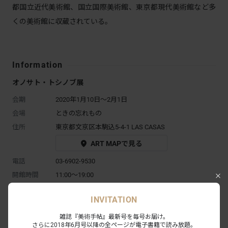
都国立近代美術館、国立国際美術館、東京都現代美術館など多
くの美術館に収蔵されている。
Information
オノサト・トシノブ展
会期
2020年1月10日～2月1日
会場
ときの忘れもの
住所
東京都文京区本駒込5-4-1 LAS CASAS
ART MAPで見る
電話
03-6902-9530
開館時間
11:00～19:00
休館日
日、月、祝
INVITATION
観覧料
無料
アクセス
JR駒込駅南口徒歩10分
雑誌『美術手帖』最新号を毎号お届け。
さらに2018年6月号以降の全ページが電子書籍で読み放題。