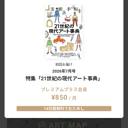
URL
http://www.tokinowasuremono.com
初回お届け
2026年7月号
特集「21世紀の現代アート事典」
プレミアムプラス会員
#オノサトトシノブ
#ときの忘れもの
¥850
/ 月
14日間無料でおためし