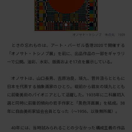
オノサト・トシノブ 朱の丸 1959
ときの忘れものは、アート・バーゼル香港2020で開催する
「オノサト・トシノブ展」を前に、出品作品の一部をギャラリ
ーで公開。油彩、水彩、版画およそ17点を展示している。
オノサトは、山口長男、吉原治良、瑛九、菅井汲らとともに
日本を代表する抽象画家のひとり。戦前から親友の瑛九ととも
に前衛美術のパイオニアとして活躍した。1935年に二科展初入
選と同時に前衛的傾向の若手作家と「黒色洋画展」を結成。38
年に自由美術家協会会員となった（～1956、以後無所属）。
40年には、当時試みられることの少なかった構成主義の作品