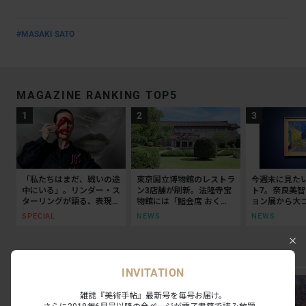
#MASAKI SATO
MAGAZINE RANKING TOP5
「私たちはまだ、戦いの途
東京国立博物館のレストラ
今週末に見た
中にいる」。リンダー・ス
ン3店舗が刷新。法隆寺宝
ト7。奈良美
ターリングが語る、表現と
物館には「鮨会席 おく
ョン展から大
抵抗の50年
乃」がオープン
ッティチェリ
SPECIAL
NEWS
NEWS
EXHIBITION RANKING TOP5
INVITATION
雑誌『美術手帖』最新号を毎号お届け。