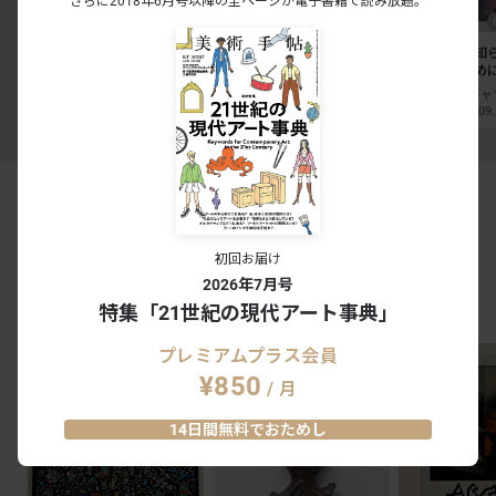
さらに2018年6月号以降の全ページが電子書籍で読み放題。
Coming Soon
Coming Soon
フェルメール《真珠の耳飾
館蔵品展 さっぱり こって
坂本夏子「知
りの少女》展
り 江戸絵画
交信するため
大阪中之島美術館｜大阪
板橋区立美術館｜その他｜東京
2026.08.21 - 09.27
2026.08.29 - 09.27
2026.08.22 - 09
アートを買うなら
初回お届け
2026年7月号
特集「21世紀の現代アート事典」
ARTWORKS
プレミアムプラス会員
¥850
/ 月
14日間無料でおためし