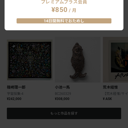
アートを買うなら
プレミアムプラス会員
¥850
/ 月
14日間無料でおためし
ARTWORKS
篠崎理一郎
小池一馬
荒木経惟
宇宙採集-4
BC260329
¥242,000
¥308,000
¥ ASK
もっと作品を探す