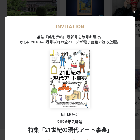
東京国立博物館のレストラ
今週末に見たい展覧会ベス
「私たちはま
INVITATION
ン3店舗が刷新。法隆寺宝
ト7。奈良美智キュレーシ
中にいる」。
物館には「鮨会席 おく
ョン展から大ゴッホ展、ボ
ターリングが
雑誌『美術手帖』最新号を毎号お届け。
乃」がオープン
ッティチェリまで
抵抗の50年
さらに2018年6月号以降の全ページが電子書籍で読み放題。
NEWS
NEWS
SPECIAL
EXHIBITION RANKING TOP5
Coming Soon
フェルメール《真珠の耳飾
The 50th Anniversary
坂本夏子「知
りの少女》展
OSAMU GOODS 展
交信するため
大阪中之島美術館｜大阪
そごう美術館｜神奈川
初回お届け
2026.08.21 - 09.27
2026.08.01 - 08.31
2026.08.22 - 09
2026年7月号
特集「21世紀の現代アート事典」