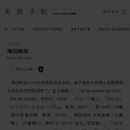
ログイン
MAGAZINE
EXHIBITIONS
ARTISTS
BACK NUMBER
ARTISTS
増田麻由
Mayu Masuda
0
FOLLOW
増田麻由は1996年徳島県生まれ。女子美術大学博士前期課程
立体芸術研究領域修了。主な個展に、「in my eyes,in my soul」
（RA art Gallery、神奈川、2022）、グループ展に、「3人10」
（シンワアートミュージアム、東京、2021）、第104回二科展
（国立新美術館、東京、2019）、増田麻由 古熊美帆二人展
「繭」（八番館F2、神奈川、2019）など。受賞歴に、「100人