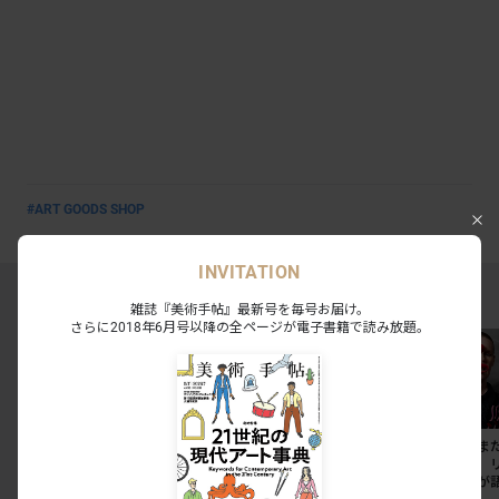
#ART GOODS SHOP
INVITATION
MAGAZINE RANKING TOP5
雑誌『美術手帖』最新号を毎号お届け。
さらに2018年6月号以降の全ページが電子書籍で読み放題。
東京国立博物館のレストラ
夏休みに見たい展覧会ベス
「私たちはま
ン3店舗が刷新。法隆寺宝
ト10（首都圏編）
中にいる」。
物館には「鮨会席 おく
ターリングが