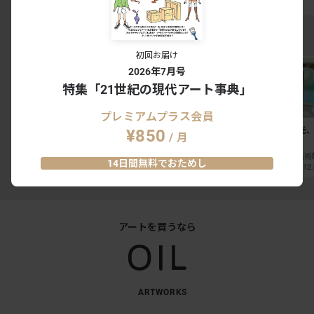
乃」がオープン
抵抗の50年
NEWS
SPECIAL
INSIGHT
EXHIBITION RANKING TOP5
初回お届け
2026年7月号
特集「21世紀の現代アート事典」
プレミアムプラス会員
The 50th Anniversary
マリー・アントワネット・
多田美波―光、
¥850
/ 月
OSAMU GOODS 展
スタイル
そごう美術館｜神奈川
横浜美術館｜神奈川
14日間無料でおためし
2026.08.01 - 08.31
2026.08.01 - 11.23
2026.08.29 - 12
アートを買うなら
ARTWORKS