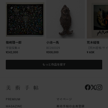
篠崎理一郎
小池一馬
荒木経惟
宇宙採集-4
BC260329
¥242,000
¥308,000
¥ ASK
もっと作品を探す
PREMIUM
マイページ
MAGAZINE
美術手帖ID会員登録