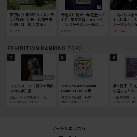
東京国立博物館のレストラ
今週末に見たい展覧会ベス
「私たちはま
ン3店舗が刷新。法隆寺宝
ト7。奈良美智キュレーシ
中にいる」。
物館には「鮨会席 おく
ョン展から大ゴッホ展、ボ
ターリングが
乃」がオープン
ッティチェリまで
抵抗の50年
NEWS
NEWS
SPECIAL
EXHIBITION RANKING TOP5
Coming Soon
フェルメール《真珠の耳飾
The 50th Anniversary
坂本夏子「知
りの少女》展
OSAMU GOODS 展
交信するため
大阪中之島美術館｜大阪
そごう美術館｜神奈川
2026.08.21 - 09.27
2026.08.01 - 08.31
2026.08.22 - 09
アートを買うなら