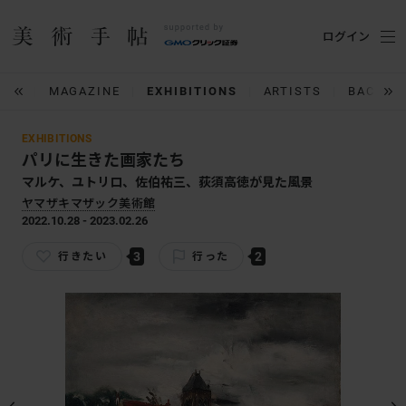
ログイン
IUM
MAGAZINE
EXHIBITIONS
ARTISTS
BACK N
EXHIBITIONS
パリに生きた画家たち
マルケ、ユトリロ、佐伯祐三、荻須高徳が見た風景
ヤマザキマザック美術館
2022.10.28 - 2023.02.26
3
2
行きたい
行った