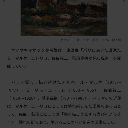
佐伯祐三 オーヴェル風景 1924 個人蔵
ヤマザキマザック美術館は、企画展「パリに生きた画家た
ち マルケ、ユトリロ、佐伯祐三、荻須高徳が見た風景」を開
催している。
パリを愛し、描き続けたアルベール・マルケ（1875〜
1947）、モーリス・ユトリロ（1883〜1955）、佐伯祐三
（1898〜1928）、荻須高徳（1901〜1986）。パリやその近郊
は、マルケ、ユトリロにとっては慣れ親しんだ愛着のある街と
して、佐伯、荻須にとっては「絵を描こうとする喜びをよびさ
ます」憧れの街であり、尽きることのない創造の源泉だった。