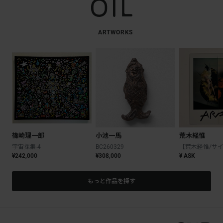
ARTWORKS
篠崎理一郎
小池一馬
荒木経惟
宇宙採集-4
BC260329
¥242,000
¥308,000
¥ ASK
もっと作品を探す