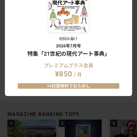
#アルベール・マルケ
#モーリス・ユトリロ
#佐伯祐三
#荻須高徳
#ヤマザキマザック美術館
初回お届け
2026年7月号
特集「21世紀の現代アート事典」
プレミアムプラス会員
¥850
/ 月
14日間無料でおためし
MAGAZINE RANKING TOP5