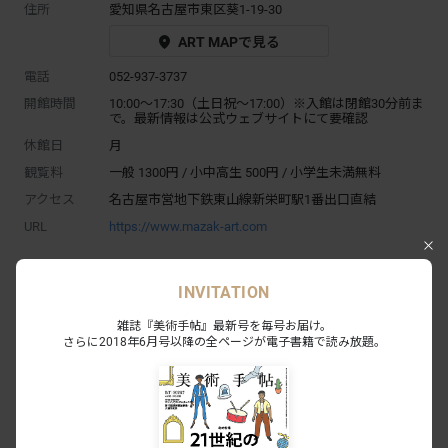
住所
愛知県名古屋市東区葵1-19-30
ART MAPで見る
電話
052-937-3737
開館時間
10:00～17:30（土日祝〜17:00）※入館は閉館30分前ま
で。最新情報は公式ウェブサイトにて要確認
休館日
月
観覧料
一般 1300円 / 小中高生 500円 / 小学生未満無料
アクセス
名古屋市営地下鉄東山線新栄町駅1番出口直結
URL
https://www.mazak-art.com
INVITATION
雑誌『美術手帖』最新号を毎号お届け。
さらに2018年6月号以降の全ページが電子書籍で読み放題。