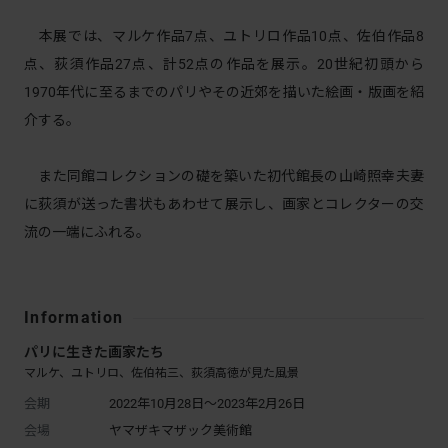
本展では、マルケ作品7点、ユトリロ作品10点、佐伯作品8
点、荻須作品27点、計52点の作品を展示。20世紀初頭から
1970年代に至るまでのパリやその近郊を描いた絵画・版画を紹
介する。
また同館コレクションの礎を築いた初代館長の山崎照幸夫妻
に荻須が送った書状もあわせて展示し、画家とコレクターの交
流の一端にふれる。
Information
パリに生きた画家たち
マルケ、ユトリロ、佐伯祐三、荻須高徳が見た風景
会期
2022年10月28日～2023年2月26日
会場
ヤマザキマザック美術館