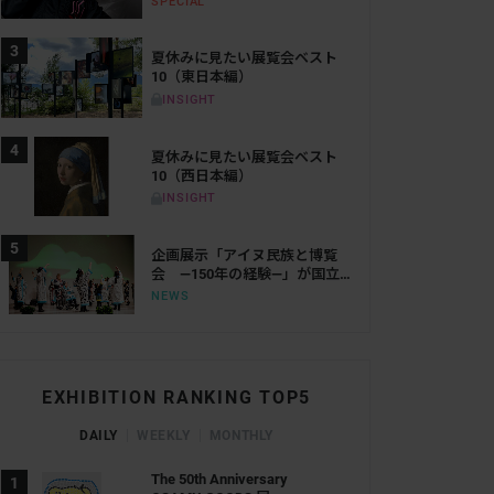
SPECIAL
50年
夏休みに見たい展覧会ベスト
10（東日本編）
INSIGHT
夏休みに見たい展覧会ベスト
10（西日本編）
INSIGHT
企画展示「アイヌ民族と博覧
会 ―150年の経験―」が国立
歴史民俗博物館で10月に開
NEWS
催。国立アイヌ民族博物館と
の共同企画
EXHIBITION RANKING TOP5
DAILY
WEEKLY
MONTHLY
The 50th Anniversary