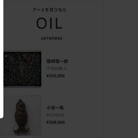
アートを買うなら
ARTWORKS
篠崎理一郎
宇宙採集-4
¥242,000
小池一馬
BC260329
¥308,000