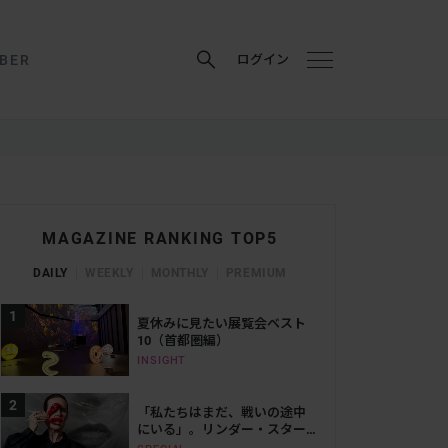
BER
ログイン
MAGAZINE RANKING TOP5
DAILY
WEEKLY
MONTHLY
PREMIUM
夏休みに見たい展覧会ベスト
10（首都圏編）
INSIGHT
「私たちはまだ、戦いの途中
にいる」。リンダー・スター
リングが語る、表現と抵抗の