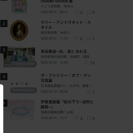
OSAMU GOODS 展
そごう美術館｜神奈川
2026.08.01 - 08.31
2
0
マリー・アントワネット・ス
タイル
横浜美術館｜神奈川
2026.08.01 - 11.23
8
1
多田美波―光、凛と ゆれる
東京都現代美術館｜馬喰町 - 清澄白河｜東京
2026.08.29 - 12.06
10
Coming Soon
ザ・ファミリー・オブ・マン
写真展
日本橋高島屋S.C.｜丸の内 - 銀座｜東京
Coming Soon
2026.08.12 - 08.24
1
伊東豊雄展「桜の下で―自然と
建築―」
清春白樺美術館｜山梨
2026.08.01 - 10.11
3
0