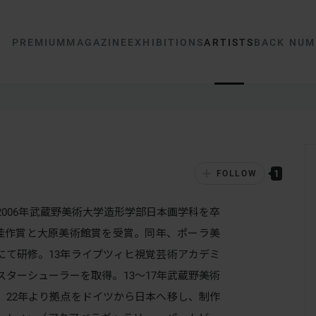
PREMIUM
MAGAZINE
EXHIBITIONS
ARTISTS
BACK NUM
1
FOLLOW
2006年武蔵野美術大学造形学部日本画学科を卒
、佳作賞と大原美術館賞を受賞。同年、ポーラ美
にて研修。13年ライプツィヒ視覚芸術アカデミ
スターシューラーを取得。13〜17年武蔵野美術
。22年より拠点をドイツから日本へ移し、制作