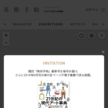
ログイン
IUM
MAGAZINE
EXHIBITIONS
ARTISTS
BACK N
+
-
INVITATION
雑誌『美術手帖』最新号を毎号お届け。
さらに2018年6月号以降の全ページが電子書籍で読み放題。