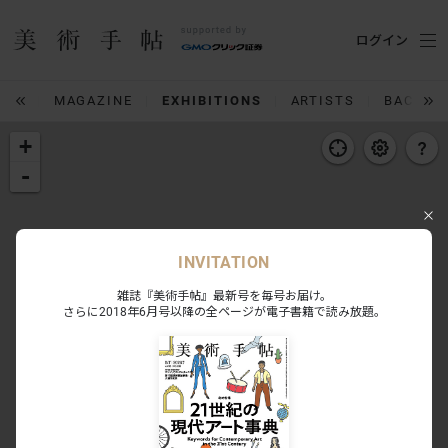
ログイン
IUM
MAGAZINE
EXHIBITIONS
ARTISTS
BACK N
+
-
INVITATION
雑誌『美術手帖』最新号を毎号お届け。
さらに2018年6月号以降の全ページが電子書籍で読み放題。