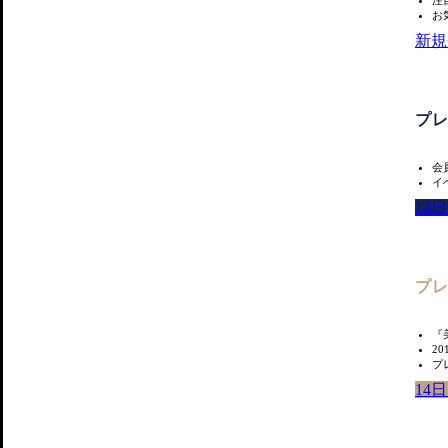
注
お
新規
プ
会
イ
14
プ
『
2
プ
14