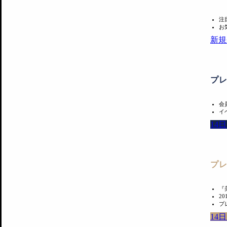
注
お
新規
プ
会
イ
14
プ
『
2
プ
14