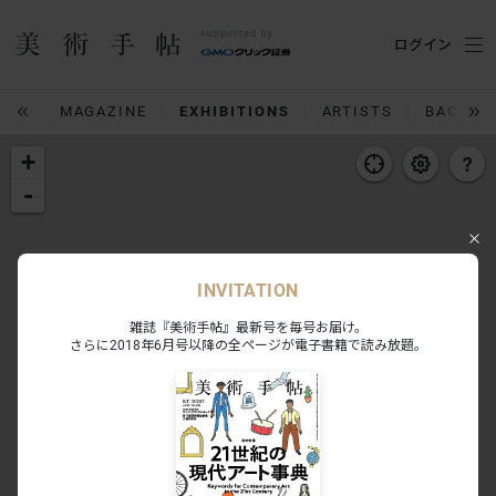
ログイン
IUM
MAGAZINE
EXHIBITIONS
ARTISTS
BACK N
+
-
INVITATION
雑誌『美術手帖』最新号を毎号お届け。
さらに2018年6月号以降の全ページが電子書籍で読み放題。