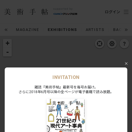
ログイン
IUM
MAGAZINE
EXHIBITIONS
ARTISTS
BACK N
+
-
INVITATION
雑誌『美術手帖』最新号を毎号お届け。
さらに2018年6月号以降の全ページが電子書籍で読み放題。